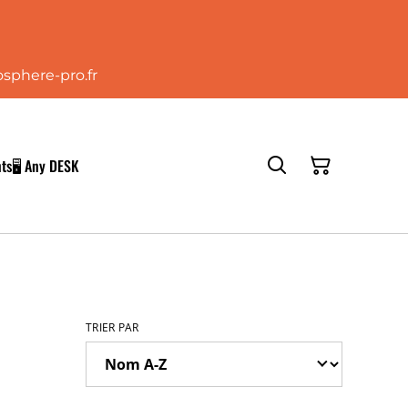
osphere-pro.fr
nts
🖥️ Any DESK
TRIER PAR