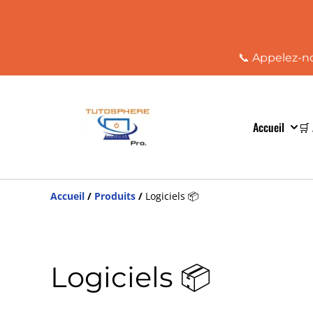
📞 Appelez-no
Accueil
🛒 
Accueil
/
Produits
/
Logiciels 📦
Logiciels 📦