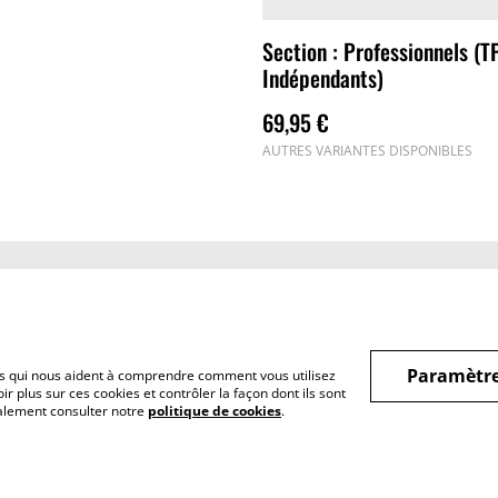
Section : Professionnels (T
Indépendants)
69,95 €
AUTRES VARIANTES DISPONIBLES
Conditions
Politique de
Politique
confidentialité
Paramètre
hiers qui nous aident à comprendre comment vous utilisez
r plus sur ces cookies et contrôler la façon dont ils sont
galement consulter notre
politique de cookies
.
Particuliers