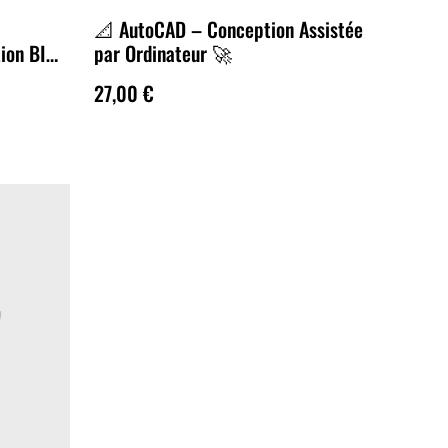
📐 AutoCAD – Conception Assistée
tion BIM
par Ordinateur 🚀
27,00 €