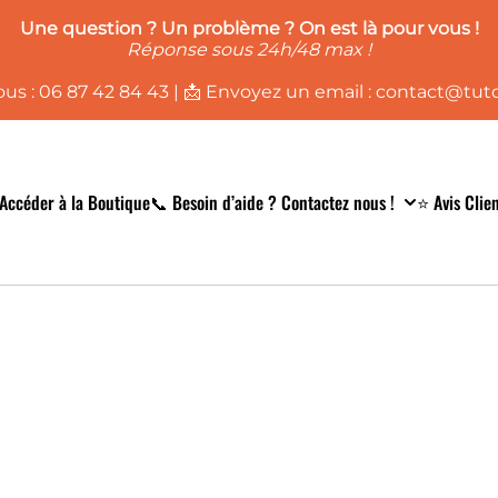
Une question ? Un problème ? On es
t là pour vous !
Réponse sous 24h/48 max !
us : 06 87 42 84 43 | 📩 Envoyez un email : contact@tut
Accéder à la Boutique
📞 Besoin d’aide ? Contactez nous !
⭐ Avis Clie