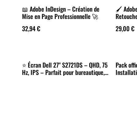
📖 Adobe InDesign – Création de
🖌️ Adob
Mise en Page Professionnelle 🚀
Retouche
32,94 €
29,00 €
⭐ Écran Dell 27" S2721DS – QHD, 75
Pack off
Hz, IPS – Parfait pour bureautique,
Installa
création et multimédia