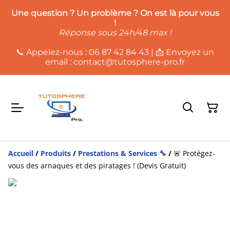
Une question ? Un problème ? On es
t là pour vous
!
Réponse sous 24h/48 max !
📞 Appelez-nous : 06 87 42 84 43 | 📩 Envoyez un
email : contact@tutosphere-pro.fr
Accueil
/
Produits
/
Prestations & Services 🔧
/
🚨 Protégez-
vous des arnaques et des piratages ! (Devis Gratuit)