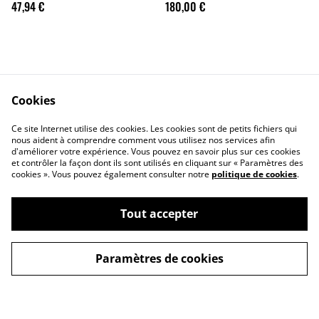
47,94 €
180,00 €
multimédia
Cookies
Ce site Internet utilise des cookies. Les cookies sont de petits fichiers qui
Contactez-nous
Conditions
nous aident à comprendre comment vous utilisez nos services afin
Politique de
Politique de cookies
d'améliorer votre expérience. Vous pouvez en savoir plus sur ces cookies
et contrôler la façon dont ils sont utilisés en cliquant sur « Paramètres des
confidentialité
cookies ». Vous pouvez également consulter notre
politique de cookies
.
Tout accepter
Paramètres de cookies
TUTOSPHERE - Informatique pour Pros &
©
2026
Particuliers
powered by