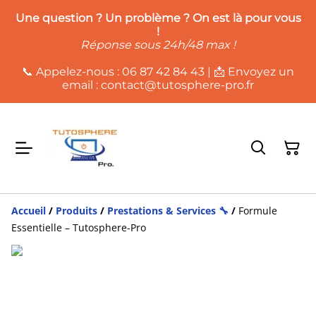
Une question ? Un problème ? On es
t là pour vous
!
Réponse sous 24h/48 max !
📞 Appelez-nous : 06 87 42 84 43 | 📩 Envoyez un
email : contact@tutosphere-pro.fr
Accueil
/
Produits
/
Prestations & Services 🔧
/
Formule
Essentielle – Tutosphere-Pro