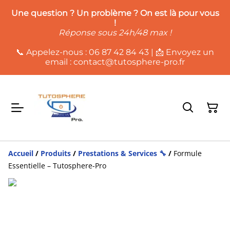
Une question ? Un problème ? On es
t là pour vous
!
Réponse sous 24h/48 max !
📞 Appelez-nous : 06 87 42 84 43 | 📩 Envoyez un
email : contact@tutosphere-pro.fr
Accueil
/
Produits
/
Prestations & Services 🔧
/
Formule
Essentielle – Tutosphere-Pro